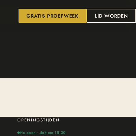
GRATIS PROEFWEEK
LID WORDEN
OPENINGSTIJDEN
Nu open · sluit om 15:00